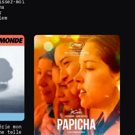
issez-moi
na
r
lem
érie mon
ne telle