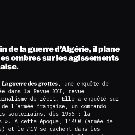
in de la guerre d’Algérie, il plane
es ombres sur les agissements
aise.
e
, une enquête de
La guerre des grottes
iée dans la Revue
XXI
, revue
urnalisme de récit. Elle a enquêté sur
 de l’armée française, un commando
ts souterrains, dès 1956 : la
s ». À cette époque, l’
ALN
(armée de
le) et le
FLN
se cachent dans les