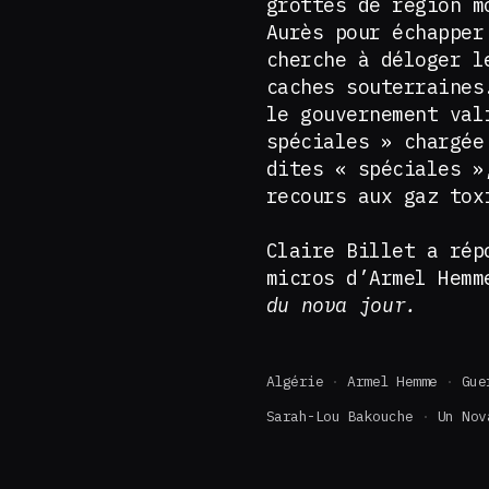
grottes de région m
Aurès pour échapper
cherche à déloger l
caches souterraines
le gouvernement val
spéciales » chargée
dites « spéciales »
recours aux gaz tox
Claire Billet a rép
micros d’Armel Hemm
du nova jour.
Algérie
Armel Hemme
Gue
Sarah-Lou Bakouche
Un Nov