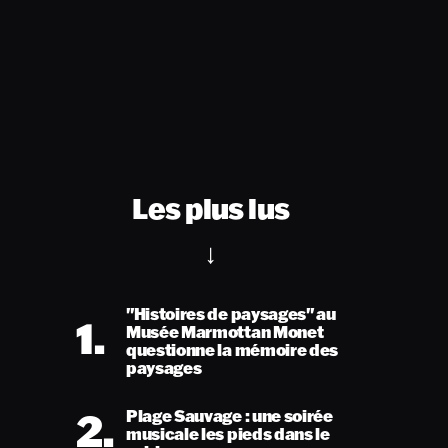
Les plus lus
"Histoires de paysages" au
1.
Musée Marmottan Monet
questionne la mémoire des
paysages
2.
Plage Sauvage : une soirée
musicale les pieds dans le