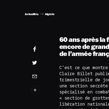
Actualités
Algérie
60 ans après la f
encore de grand
de l’armée franç
C’est ce que montr
Claire Billet publ
trimestrielle de jo
une section secrète
spécialisé en comba
« section de grotte
libération nationa