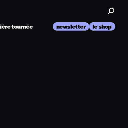
nière tournée
newsletter
le shop