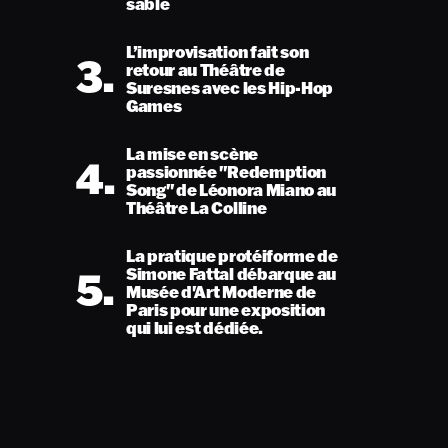
sable
L’improvisation fait son
3.
retour au Théâtre de
Suresnes avec les Hip-Hop
Games
La mise en scène
4.
passionnée "Redemption
Song" de Léonora Miano au
Théâtre La Colline
La pratique protéiforme de
5.
Simone Fattal débarque au
Musée d'Art Moderne de
Paris pour une exposition
qui lui est dédiée.