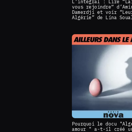
L'intégral : Lire “La
vous rejoindre“ d’Ami
Damerdji et voir “Leu
Algérie” de Lina Soua
Pourquoi le docu "Alg
amour " a-t-il créé u