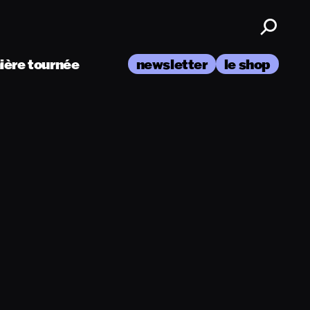
nière tournée
newsletter
le shop