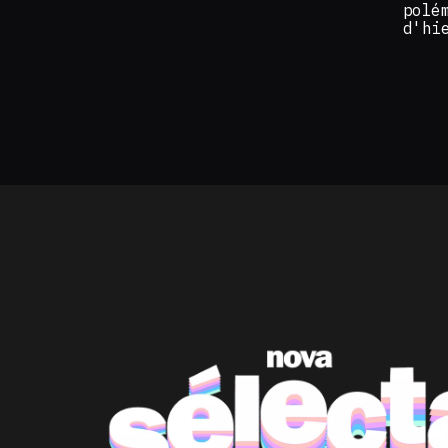
polé
d'hi