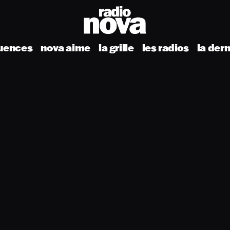
uences
nova aime
la grille
les radios
la der