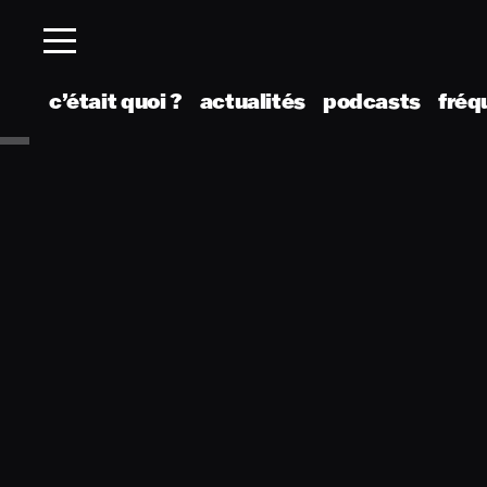
c’était quoi ?
actualités
podcasts
fréq