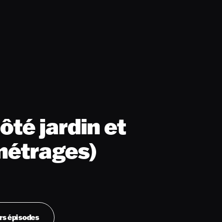
ôté jardin et
métrages)
rs épisodes