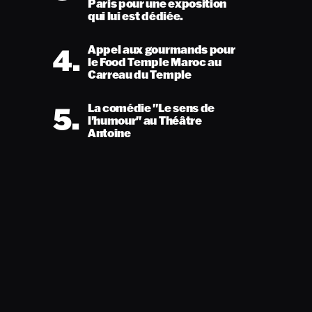
Paris pour une exposition
qui lui est dédiée.
4.
Appel aux gourmands pour
le Food Temple Maroc au
Carreau du Temple
5.
La comédie "Le sens de
l'humour" au Théâtre
Antoine