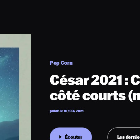
Pop Corn
César 2021 : C
côté courts (
publié le 10/03/2021
Écouter
Les dernie