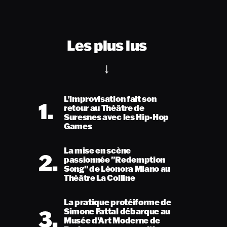
Les plus lus
L’improvisation fait son
1.
retour au Théâtre de
Suresnes avec les Hip-Hop
Games
La mise en scène
2.
passionnée "Redemption
Song" de Léonora Miano au
Théâtre La Colline
La pratique protéiforme de
3.
Simone Fattal débarque au
Musée d'Art Moderne de