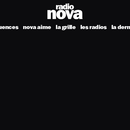
uences
nova aime
la grille
les radios
la der