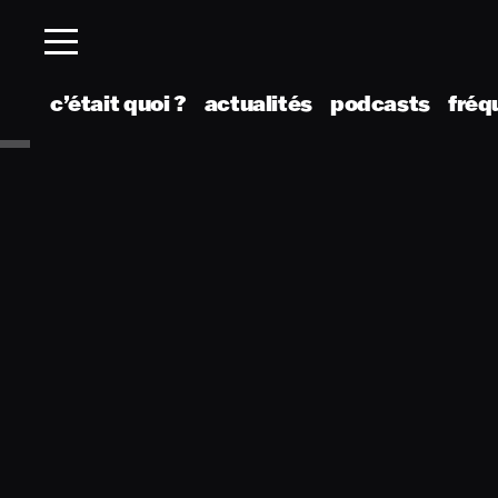
c’était quoi ?
actualités
podcasts
fréq