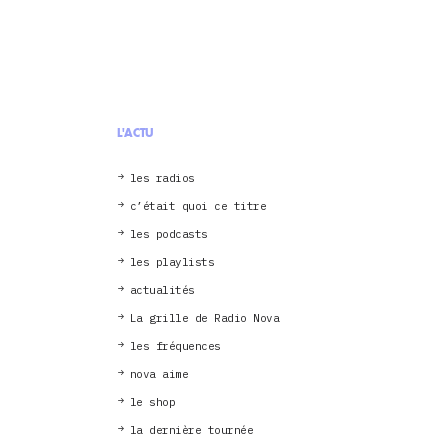
L'ACTU
les radios
c’était quoi ce titre
les podcasts
les playlists
actualités
La grille de Radio Nova
les fréquences
nova aime
le shop
la dernière tournée