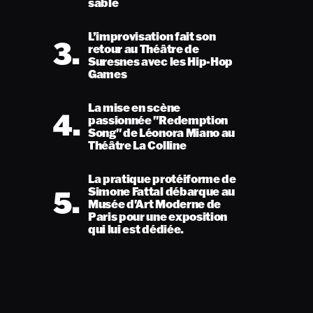
sable
L’improvisation fait son
3.
retour au Théâtre de
Suresnes avec les Hip-Hop
Games
La mise en scène
4.
passionnée "Redemption
Song" de Léonora Miano au
Théâtre La Colline
La pratique protéiforme de
5.
Simone Fattal débarque au
Musée d'Art Moderne de
Paris pour une exposition
qui lui est dédiée.