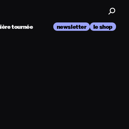
nière tournée
newsletter
le shop