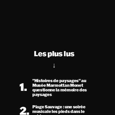
Les plus lus
"Histoires de paysages" au
1.
Musée Marmottan Monet
questionne la mémoire des
paysages
2.
Plage Sauvage : une soirée
musicale les pieds dans le