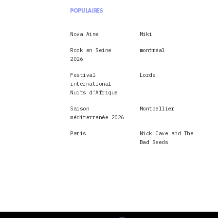
POPULAIRES
Nova Aime
Miki
Rock en Seine
montréal
2026
Festival
Lorde
international
Nuits d’Afrique
Saison
Montpellier
méditerranée 2026
Paris
Nick Cave and The
Bad Seeds