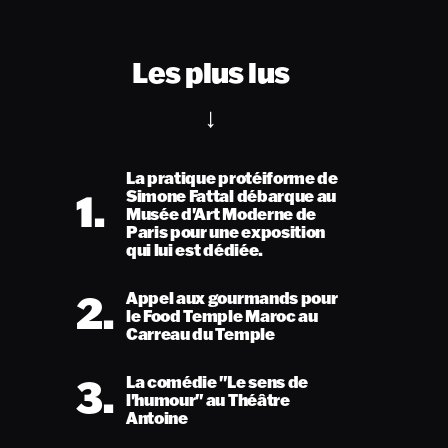
Les plus lus
La pratique protéiforme de
1.
Simone Fattal débarque au
Musée d'Art Moderne de
Paris pour une exposition
qui lui est dédiée.
2.
Appel aux gourmands pour
le Food Temple Maroc au
Carreau du Temple
3.
La comédie "Le sens de
l'humour" au Théâtre
Antoine