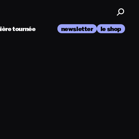
nière tournée
newsletter
le shop