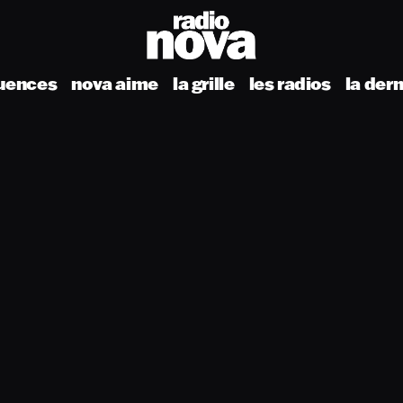
uences
nova aime
la grille
les radios
la der