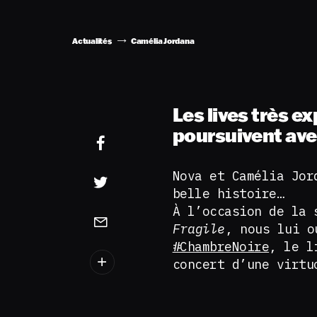
Actualités
Camélia Jordana
Les lives très 
poursuivent ave
Nova et Camélia Jor
belle histoire…
À l’occasion de la 
Fragile
, nous lui o
#ChambreNoire
, le l
concert d’une virtu