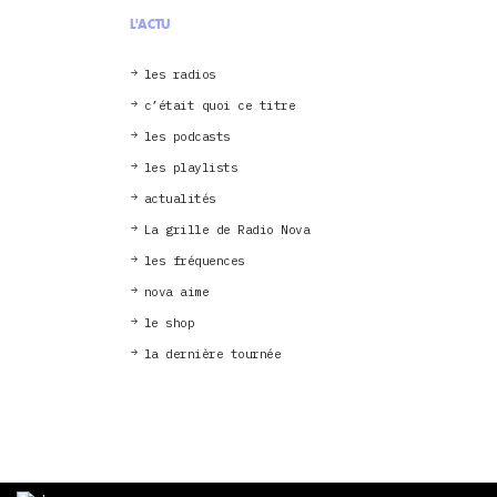
L'ACTU
les radios
c’était quoi ce titre
les podcasts
les playlists
actualités
La grille de Radio Nova
les fréquences
nova aime
le shop
la dernière tournée