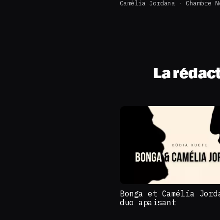
Camélia Jordana
Chambre N
La rédac
Bonga et Camélia Jord
duo apaisant