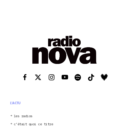
L'ACTU
les radios
c’était quoi ce titre