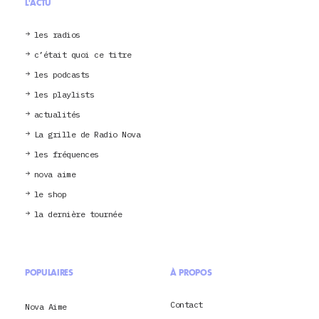
L'ACTU
les radios
c’était quoi ce titre
les podcasts
les playlists
actualités
La grille de Radio Nova
les fréquences
nova aime
le shop
la dernière tournée
POPULAIRES
À PROPOS
Contact
Nova Aime