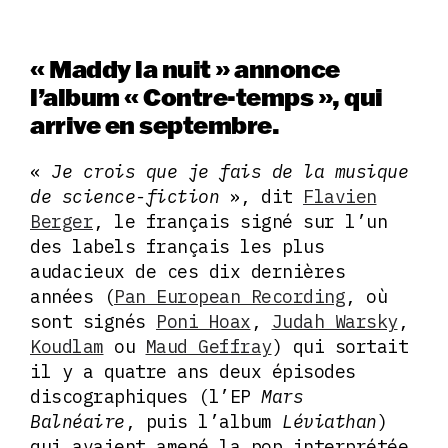
« Maddy la nuit » annonce
l’album « Contre-temps », qui
arrive en septembre.
«
Je crois que je fais de la musique
de science-fiction
», dit
Flavien
Berger
, le français signé sur l’un
des labels français les plus
audacieux de ces dix dernières
années (
Pan European Recording
, où
sont signés
Poni Hoax
,
Judah Warsky
,
Koudlam
ou
Maud Geffray
) qui sortait
il y a quatre ans deux épisodes
discographiques (l’EP
Mars
Balnéaire
, puis l’album
Léviathan
)
qui avaient amené la pop interprétée