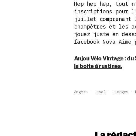
Hep hep hep, tout n
inscriptions pour l
juillet comprenant 
champêtres et les a
jouez juste en dess
facebook
Nova Aime
p
Anjou Vélo VIntage : du 5
la boite à rustines.
Angers
Laval
Limoges
La rédac