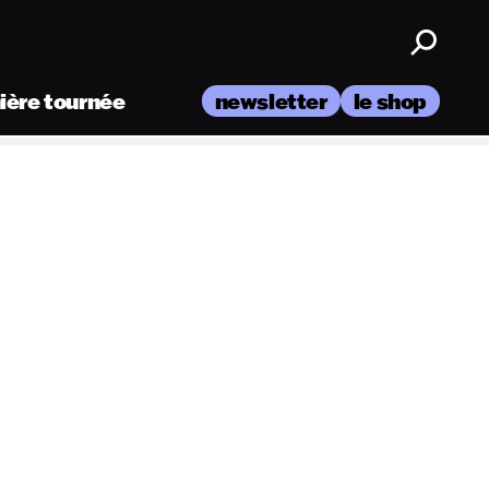
nière tournée
newsletter
le shop