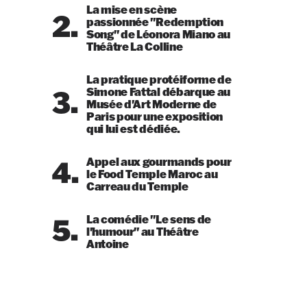
La mise en scène
2.
passionnée "Redemption
Song" de Léonora Miano au
Théâtre La Colline
La pratique protéiforme de
3.
Simone Fattal débarque au
Musée d'Art Moderne de
Paris pour une exposition
qui lui est dédiée.
4.
Appel aux gourmands pour
le Food Temple Maroc au
Carreau du Temple
5.
La comédie "Le sens de
l'humour" au Théâtre
Antoine