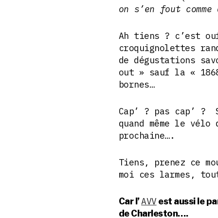
on s’en fout comme 
Ah tiens ? c’est ou
croquignolettes ran
de dégustations sav
out » sauf la « 186
bornes…
Cap’ ? pas cap’ ? S
quand même le vélo 
prochaine….
Tiens, prenez ce mo
moi ces larmes, tou
AVV
Car l’
est aussi le p
de Charleston….