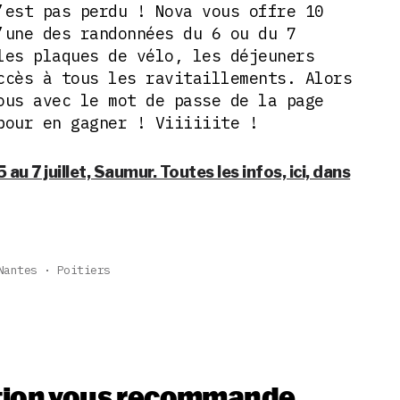
’est pas perdu ! Nova vous offre 10
’une des randonnées du 6 ou du 7
les plaques de vélo, les déjeuners
ccès à tous les ravitaillements. Alors
ous avec le mot de passe de la page
our en gagner ! Viiiiiite !
 au 7 juillet, Saumur. Toutes les infos, ici, dans
Nantes
Poitiers
tion vous recommande