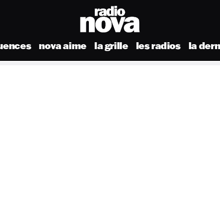
uences
nova aime
la grille
les radios
la der