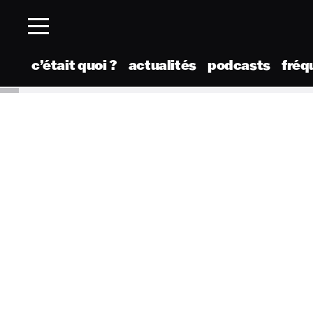
c’était quoi ?
actualités
podcasts
fréq