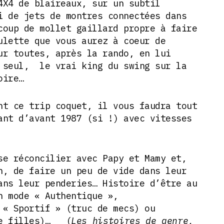
4X4 de blaireaux, sur un subtil
i de jets de montres connectées dans
coup de mollet gaillard propre à faire
lette que vous aurez à coeur de
ur toutes, après la rando, en lui
 seul, le vrai king du swing sur la
oire…
nt ce trip coquet, il vous faudra tout
ant d’avant 1987 (si !) avec vitesses
se réconcilier avec Papy et Mamy et,
n, de faire un peu de vide dans leur
ans leur penderies… Histoire d’être au
n mode « Authentique »,
 « Sportif » (truc de mecs) ou
de filles)… (
Les histoires de genre,