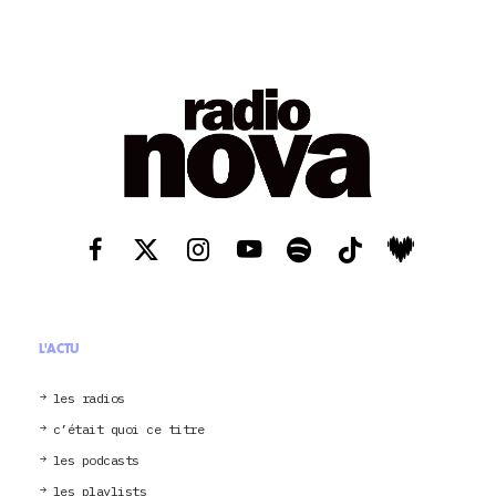
L'ACTU
les radios
c’était quoi ce titre
les podcasts
les playlists