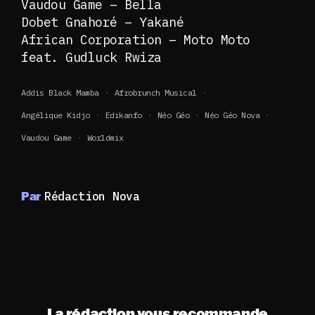
Vaudou Game – Bella
Dobet Gnahoré – Yakané
African Corporation – Moto Moto
feat. Gudluck Rwiza
Addis Black Mamba
Afrobrunch Musical
Angélique Kidjo
Edikanfo
Néo Géo
Néo Géo Nova
Vaudou Game
Worldmix
Par
Rédaction Nova
La rédaction vous recommande