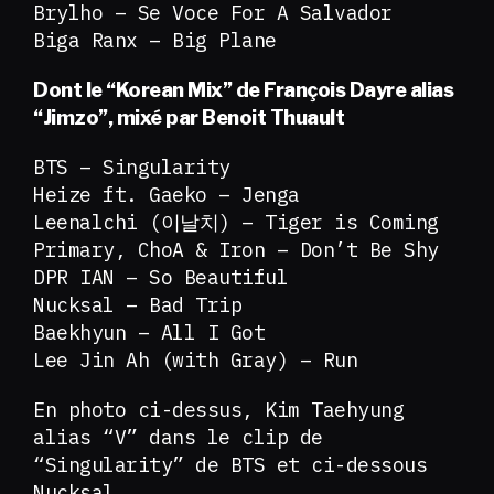
Brylho – Se Voce For A Salvador
Biga Ranx – Big Plane
Dont le “Korean Mix” de François Dayre alias
“Jimzo”, mixé par Benoit Thuault
BTS – Singularity
Heize ft. Gaeko – Jenga
Leenalchi (이날치) – Tiger is Coming
Primary, ChoA & Iron – Don’t Be Shy
DPR IAN – So Beautiful
Nucksal – Bad Trip
Baekhyun – All I Got
Lee Jin Ah (with Gray) – Run
En photo ci-dessus, Kim Taehyung
alias “V” dans le clip de
“Singularity” de BTS et ci-dessous
Nucksal.