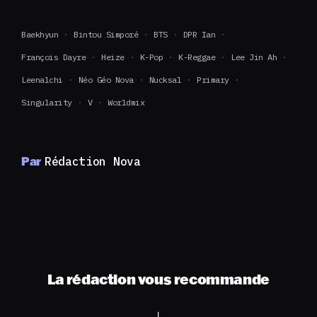
Baekhyun
Bintou Simporé
BTS
DPR Ian
François Dayre
Heize
K-Pop
K-Reggae
Lee Jin Ah
Leenalchi
Néo Géo Nova
Nucksal
Primary
Singularity
V
Worldmix
Par
Rédaction Nova
La rédaction vous recommande