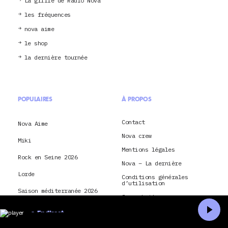
La grille de Radio Nova
les fréquences
nova aime
le shop
la dernière tournée
POPULAIRES
À PROPOS
Contact
Nova Aime
Nova crew
Miki
Mentions légales
Rock en Seine 2026
Nova – La dernière
Lorde
Conditions générales
d’utilisation
Saison méditerranée 2026
Je souhaite envoyer ma
candidature à Radio Nova
Montpellier
En direct
Conditions générales
d’utilisation et politique
Paris
Accueil
Recherche