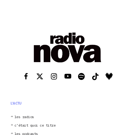
L'ACTU
les radios
c’était quoi ce titre
les podcasts