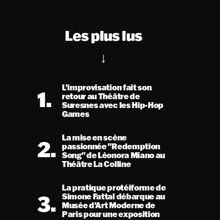
Les plus lus
L’improvisation fait son
1.
retour au Théâtre de
Suresnes avec les Hip-Hop
Games
La mise en scène
2.
passionnée "Redemption
Song" de Léonora Miano au
Théâtre La Colline
La pratique protéiforme de
3.
Simone Fattal débarque au
Musée d'Art Moderne de
Paris pour une exposition