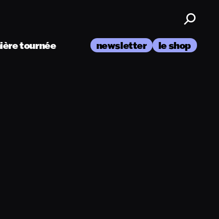
nière tournée
newsletter
le shop