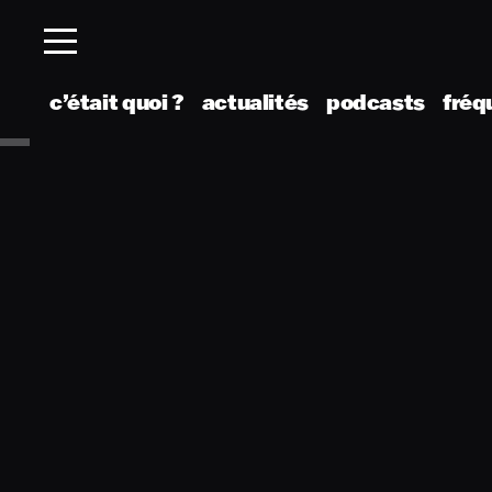
c’était quoi ?
actualités
podcasts
fréq