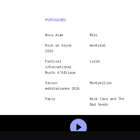
POPULAIRES
Nova Aime
Miki
Rock en Seine
montréal
2026
Festival
Lorde
international
Nuits d’Afrique
Saison
Montpellier
méditerranée 2026
Paris
Nick Cave and The
Bad Seeds