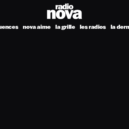
uences
nova aime
la grille
les radios
la der