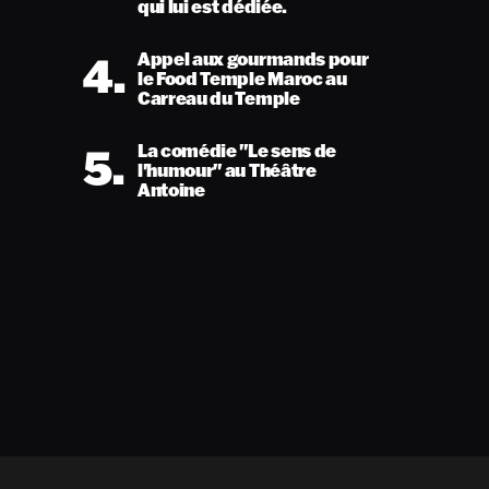
qui lui est dédiée.
4.
Appel aux gourmands pour
le Food Temple Maroc au
Carreau du Temple
5.
La comédie "Le sens de
l'humour" au Théâtre
Antoine