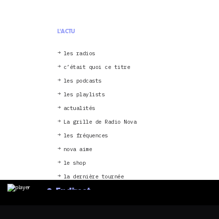
L'ACTU
les radios
c’était quoi ce titre
les podcasts
les playlists
actualités
La grille de Radio Nova
les fréquences
nova aime
le shop
la dernière tournée
En direct