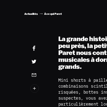
Actualités
À ce qui Paret
La grande histoi
peu près, la pet
Paret nous cont
musicales à dor
grands.
Mini shorts à paill
combinaisons scinti
risquées, bottes in
suspectes, vous ave
particulièrement lo