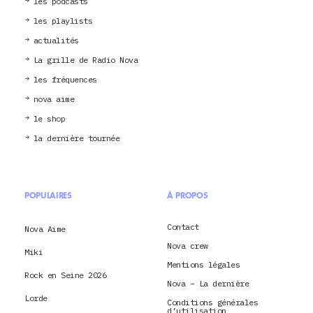
les podcasts
les playlists
actualités
La grille de Radio Nova
les fréquences
nova aime
le shop
la dernière tournée
POPULAIRES
À PROPOS
Contact
Nova Aime
Nova crew
Miki
Mentions légales
Rock en Seine 2026
Nova – La dernière
Lorde
Conditions générales
d’utilisation