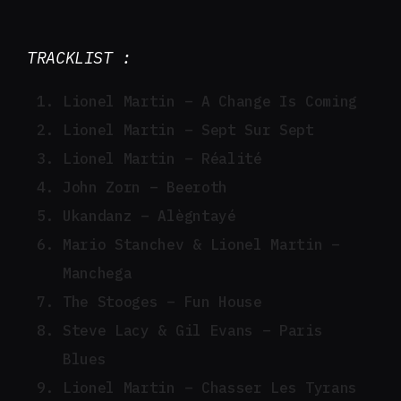
TRACKLIST :
Lionel Martin – A Change Is Coming
Lionel Martin – Sept Sur Sept
Lionel Martin – Réalité
John Zorn – Beeroth
Ukandanz – Alègntayé
Mario Stanchev & Lionel Martin –
Manchega
The Stooges – Fun House
Steve Lacy & Gil Evans – Paris
Blues
Lionel Martin – Chasser Les Tyrans