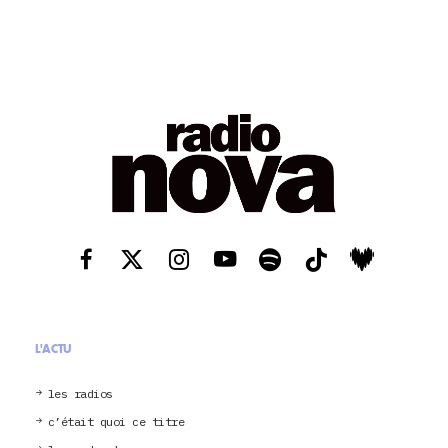
L'ACTU
les radios
c’était quoi ce titre