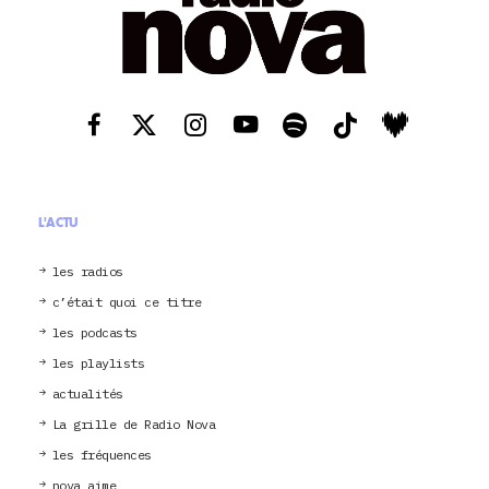
L'ACTU
les radios
c’était quoi ce titre
les podcasts
les playlists
actualités
La grille de Radio Nova
les fréquences
nova aime