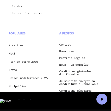
le shop
la dernière tournée
POPULAIRES
À PROPOS
Contact
Nova Aime
Nova crew
Miki
Mentions légales
Rock en Seine 2026
Nova – La dernière
Lorde
Conditions générales
d’utilisation
Saison méditerranée 2026
Je souhaite envoyer ma
candidature à Radio Nova
Montpellier
Conditions générales
d’utilisation et politique
Paris
de confidentialité pour
application Radio Nova
En direct
Nick Cave and The Bad
CGU & politique de
Accueil
Recherche
Seeds
confidentialité pour Nova