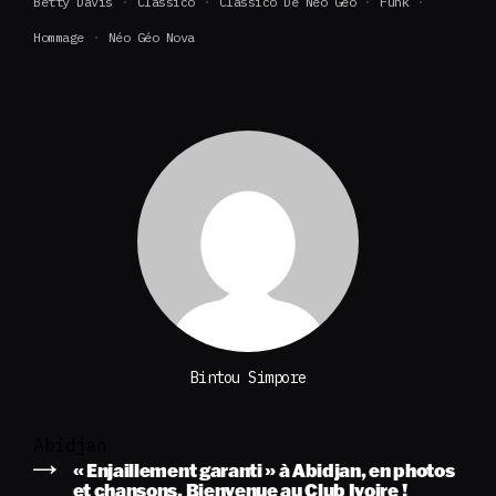
Betty Davis
Classico
Classico De Néo Géo
Funk
Hommage
Néo Géo Nova
Bintou Simpore
Abidjan
« Enjaillement garanti » à Abidjan, en photos
et chansons. Bienvenue au Club Ivoire !