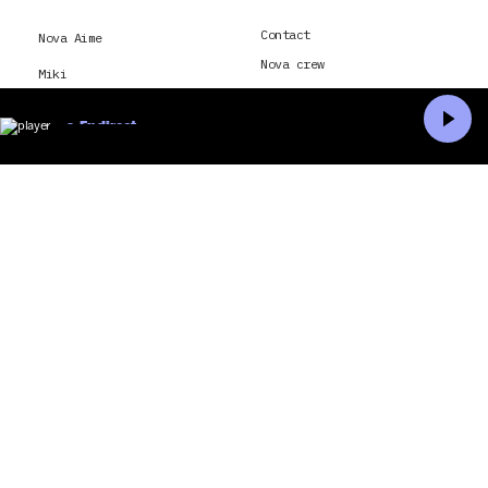
Contact
Nova Aime
Nova crew
Miki
Mentions légales
Rock en Seine 2026
Nova – La dernière
En direct
Lorde
Accueil
Recherche
Conditions générales
d’utilisation
Saison méditerranée 2026
Je souhaite envoyer ma
candidature à Radio Nova
Montpellier
Conditions générales
d’utilisation et politique
Paris
de confidentialité pour
application Radio Nova
Nick Cave and The Bad
CGU & politique de
Seeds
confidentialité pour Nova
TV
hôtel
La Dernière Tournée
montréal