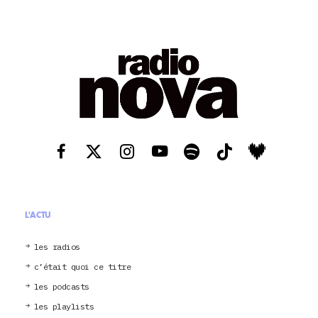
L'ACTU
les radios
c’était quoi ce titre
les podcasts
les playlists