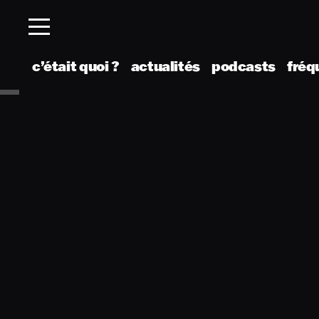
c’était quoi ?
actualités
podcasts
fréq