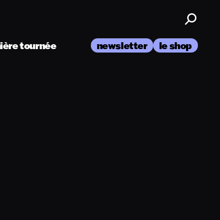
nière tournée
newsletter
le shop