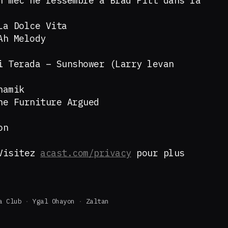
n mec ne ressemble à Brad Pitt dans la
La Dolce Vita
 Ah Melody
i Terada – Sunshower (Larry levan
namik
The Furniture Argued
on
 Visitez
acast.com/privacy
pour plus
a Club
Ygal Ohayon
Zaltan