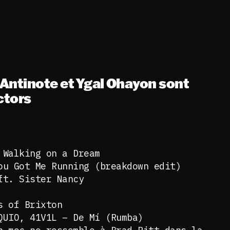
’Antinote et Ygal Ohayon sont
ctors
 Walking on a Dream
u Got Me Running (breakdown edit)
ft. Sister Nancy
s of Brixton
QUIO, 41V1L – De Mí (Rumba)