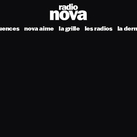
uences
nova aime
la grille
les radios
la der