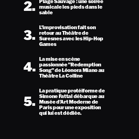
2.
Plage Sauvage : une soirée
musicale les pieds dans le
sable
L’improvisation fait son
3.
retour au Théâtre de
Suresnes avec les Hip-Hop
Games
La mise en scène
4.
passionnée "Redemption
Song" de Léonora Miano au
Théâtre La Colline
La pratique protéiforme de
5.
Simone Fattal débarque au
Musée d'Art Moderne de
Paris pour une exposition
qui lui est dédiée.