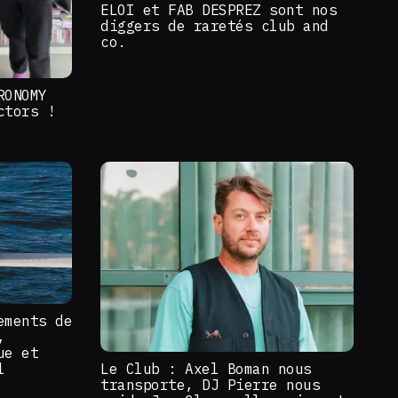
ELOI et FAB DESPREZ sont nos
diggers de raretés club and
co.
RONOMY
ctors !
ements de
,
ue et
Le Club : Axel Boman nous
l
transporte, DJ Pierre nous