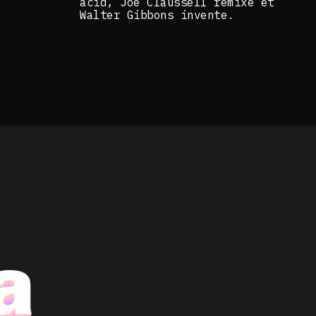
acid, Joe Claussell remixe et
Walter Gibbons invente.