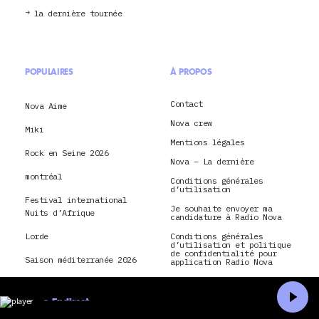
la dernière tournée
POPULAIRES
À PROPOS
Contact
Nova Aime
Nova crew
Miki
Mentions légales
Rock en Seine 2026
Nova – La dernière
montréal
Conditions générales
d’utilisation
Festival international
Je souhaite envoyer ma
Nuits d’Afrique
candidature à Radio Nova
Lorde
Conditions générales
d’utilisation et politique
de confidentialité pour
Saison méditerranée 2026
application Radio Nova
CGU & politique de
Montpellier
confidentialité pour Nova
TV
En direct
Paris
Accueil
Recherche
La Dernière Tournée