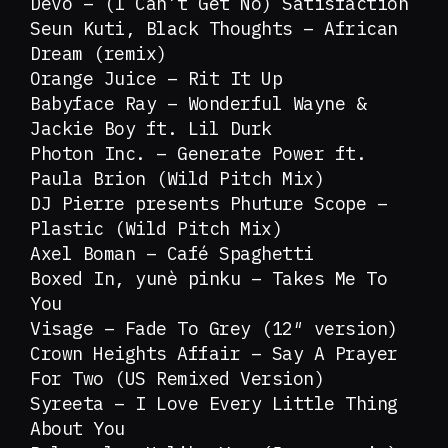
Devo – (I Can’t Get No) Satisfaction
Seun Kuti, Black Thoughts – African
Dream (remix)
Orange Juice – Rit It Up
Babyface Ray – Wonderful Wayne &
Jackie Boy ft. Lil Durk
Photon Inc. – Generate Power ft.
Paula Brion (Wild Pitch Mix)
DJ Pierre presents Phuture Scope –
Plastic (Wild Pitch Mix)
Axel Boman – Café Spaghetti
Boxed In, yunè pinku – Takes Me To
You
Visage – Fade To Grey (12″ version)
Crown Heights Affair – Say A Prayer
For Two (US Remixed Version)
Syreeta – I Love Every Little Thing
About You