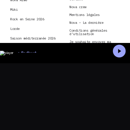
Nova crew
Miki
Mentions légales
Rock en Seine 2026
Nova – La dernière
Lorde
Conditions générales
d’utilisation
Saison méditerranée 2026
Je souhaite envoyer ma
candidature à Radio Nova
Montpellier
En direct
Conditions générales
d’utilisation et politique
Paris
Accueil
Recherche
de confidentialité pour
application Radio Nova
Nick Cave and The Bad
CGU & politique de
Seeds
confidentialité pour Nova
TV
hôtel
La Dernière Tournée
montréal