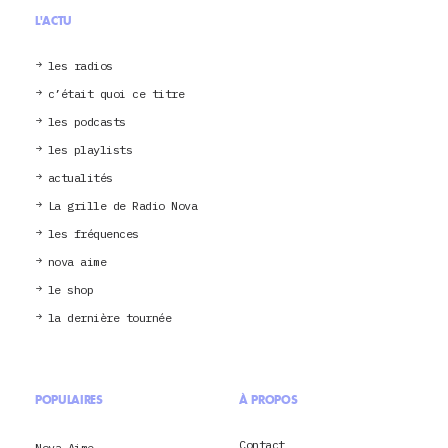
L'ACTU
les radios
c’était quoi ce titre
les podcasts
les playlists
actualités
La grille de Radio Nova
les fréquences
nova aime
le shop
la dernière tournée
POPULAIRES
À PROPOS
Contact
Nova Aime