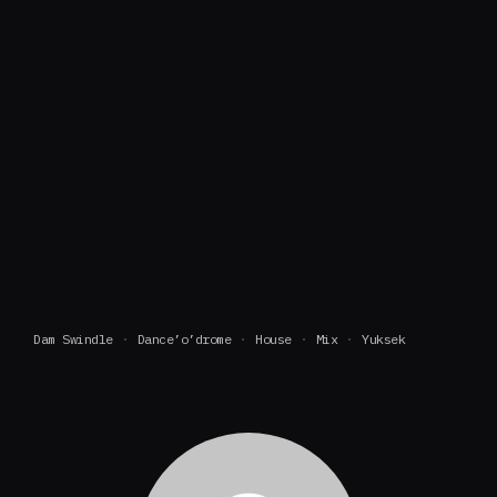
Dam Swindle
Dance’o’drome
House
Mix
Yuksek