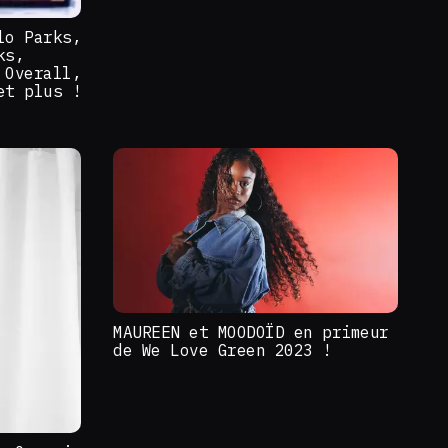
lo Parks,
ks,
 Overall,
et plus !
MAUREEN et MOODOÏD en primeur
de We Love Green 2023 !