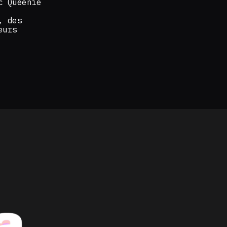
c Queenie
, des
eurs