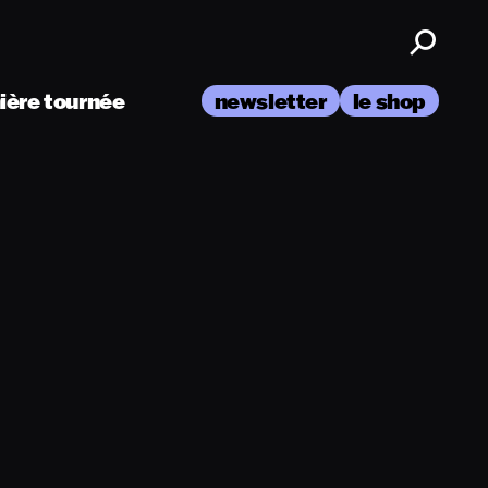
nière tournée
newsletter
le shop