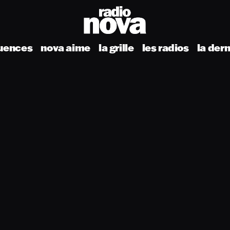
uences
nova aime
la grille
les radios
la der