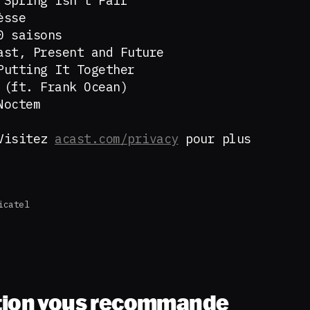
 Spring Isn’t Fair
èsse
0 saisons
ast, Present and Future
Putting It Together
 (ft. Frank Ocean)
Noctem
 Visitez
acast.com/privacy
pour plus
icatel
tion vous recommande