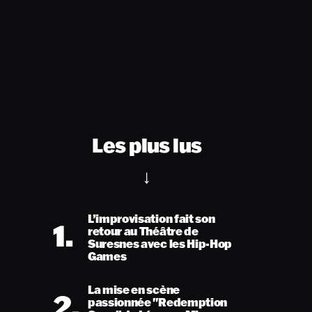
Les plus lus
L’improvisation fait son
1.
retour au Théâtre de
Suresnes avec les Hip-Hop
Games
La mise en scène
2.
passionnée "Redemption