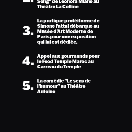
Song" de Léonora Miano au
Théâtre La Colline
La pratique protéiforme de
3.
Simone Fattal débarque au
Musée d'Art Moderne de
Paris pour une exposition
qui lui est dédiée.
4.
Appel aux gourmands pour
le Food Temple Maroc au
Carreau du Temple
5.
La comédie "Le sens de
l'humour" au Théâtre
Antoine