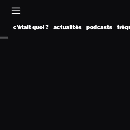
c’était quoi ?
actualités
podcasts
fréq