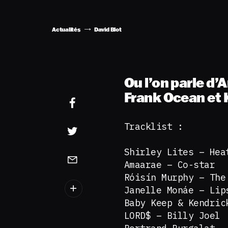
Actualités
David Blot
Ou l’on parle d’
Frank Ocean et K
Tracklist :
Shirley Lites – Hea
Amaarae – Co-star
Róisín Murphy – The
Janelle Monáe – Lip
Baby Keep & Kendric
LORD$ – Billy Joel