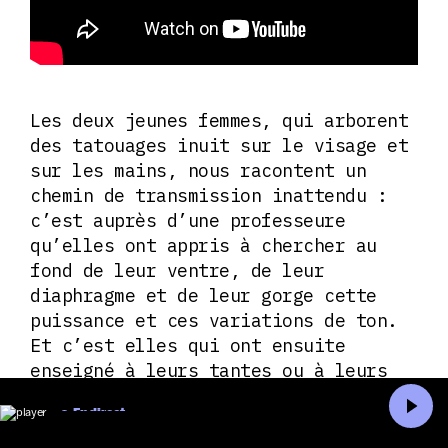
Les deux jeunes femmes, qui arborent
des tatouages inuit sur le visage et
sur les mains, nous racontent un
chemin de transmission inattendu :
c’est auprès d’une professeure
qu’elles ont appris à chercher au
fond de leur ventre, de leur
diaphragme et de leur gorge cette
puissance et ces variations de ton.
Et c’est elles qui ont ensuite
enseigné à leurs tantes ou à leurs
mères comment reprendre possession
En direct
de leur corps. La puissance de leur
Accueil
Recherche
spectacle surprend, mais prend tout