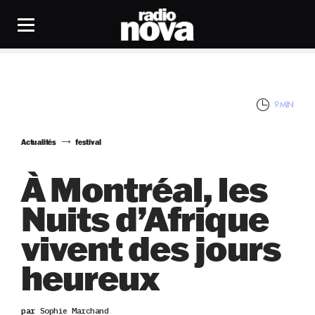
9 MIN
Actualités
festival
À Montréal, les
Nuits d’Afrique
vivent des jours
heureux
par
Sophie Marchand