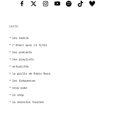
L'ACTU
les radios
c’était quoi ce titre
les podcasts
les playlists
actualités
La grille de Radio Nova
les fréquences
nova aime
le shop
la dernière tournée