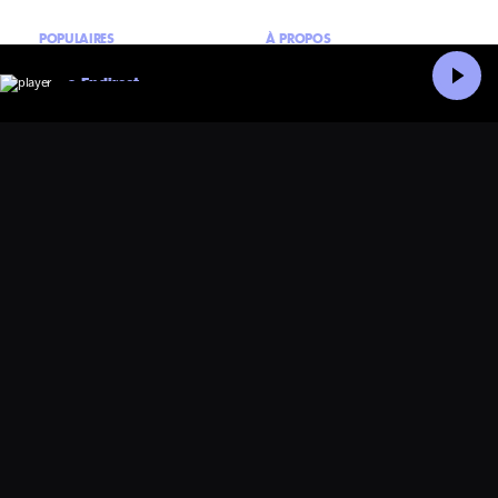
POPULAIRES
À PROPOS
En direct
Contact
Nova Aime
Accueil
Recherche
Nova crew
Miki
Mentions légales
Rock en Seine 2026
Nova – La dernière
Lorde
Conditions générales
d’utilisation
Saison méditerranée 2026
Je souhaite envoyer ma
candidature à Radio Nova
Montpellier
Conditions générales
d’utilisation et politique
Paris
de confidentialité pour
application Radio Nova
Nick Cave and The Bad
CGU & politique de
Seeds
confidentialité pour Nova
TV
hôtel
La Dernière Tournée
montréal