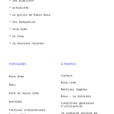
les playlists
actualités
La grille de Radio Nova
les fréquences
nova aime
le shop
la dernière tournée
POPULAIRES
À PROPOS
Contact
Nova Aime
Nova crew
Miki
Mentions légales
Rock en Seine 2026
Nova – La dernière
montréal
Conditions générales
d’utilisation
Festival international
Je souhaite envoyer ma