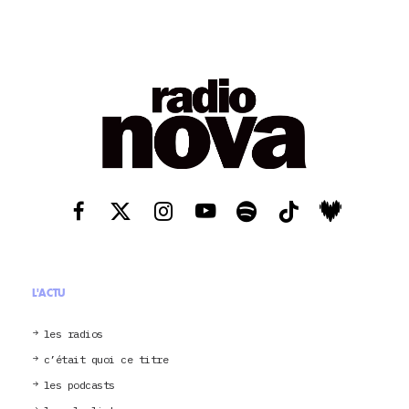
L'ACTU
les radios
c’était quoi ce titre
les podcasts