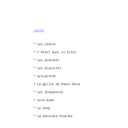
L'ACTU
les radios
c’était quoi ce titre
les podcasts
les playlists
actualités
La grille de Radio Nova
les fréquences
nova aime
le shop
la dernière tournée