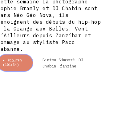
Cette semaine la photographe
Sophie Bramly et DJ Chabin sont
dans Néo Géo Nova, ils
témoignent des débuts du hip-hop
à la Grange aux Belles. Vent
d’Ailleurs depuis Zanzibar et
Hommage au styliste Paco
Rabanne.
Bintou Simporé
DJ
ÉCOUTER
(101:34)
Chabin
fanzine