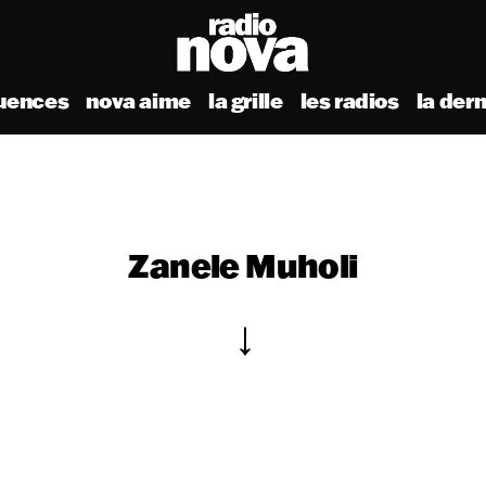
uences
nova aime
la grille
les radios
la der
Zanele Muholi