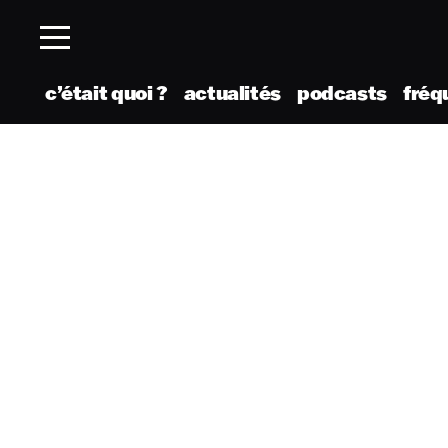
c’était quoi ?
actualités
podcasts
fréq