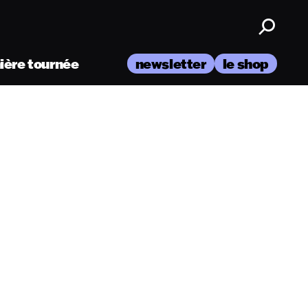
nière tournée
newsletter
le shop