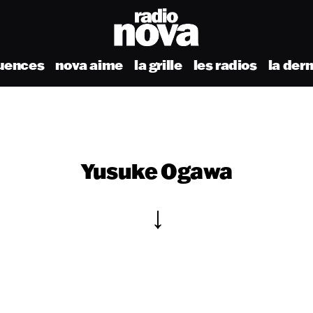
uences
nova aime
la grille
les radios
la der
Yusuke Ogawa