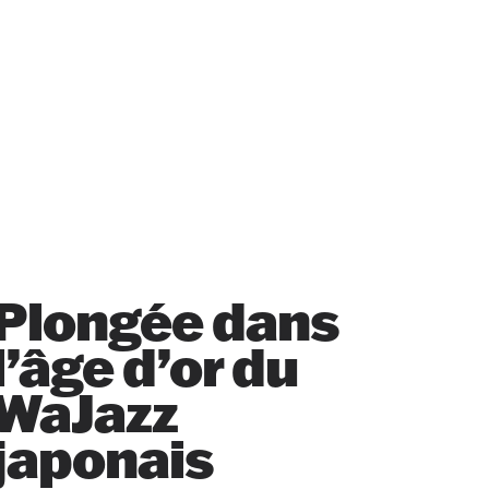
Plongée dans
l’âge d’or du
WaJazz
japonais