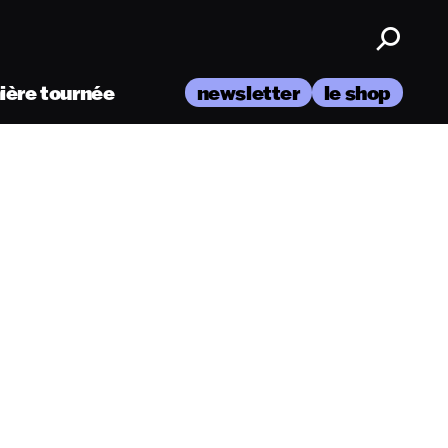
nière tournée
newsletter
le shop