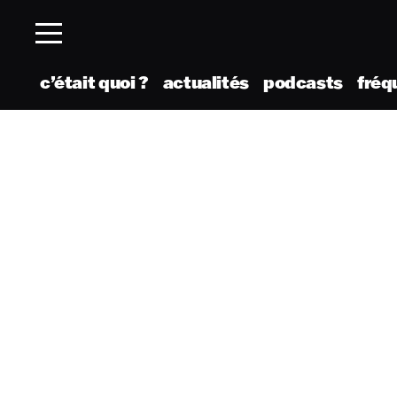
c’était quoi ?
actualités
podcasts
fréq