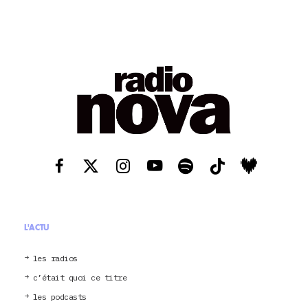
L'ACTU
les radios
c’était quoi ce titre
les podcasts