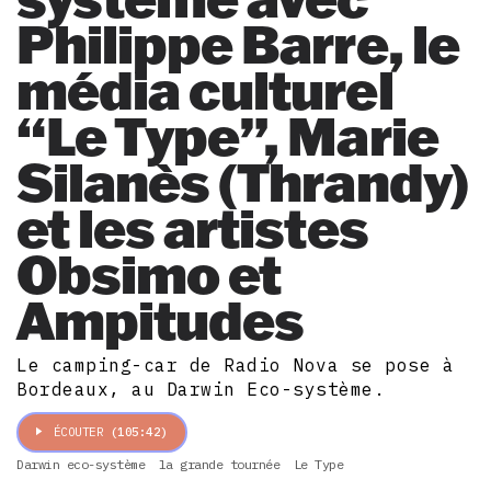
Philippe Barre, le
média culturel
“Le Type”, Marie
Silanès (Thrandy)
et les artistes
Obsimo et
Ampitudes
Le camping-car de Radio Nova se pose à
Bordeaux, au Darwin Eco-système.
ÉCOUTER
(105:42)
Darwin eco-système
la grande tournée
Le Type