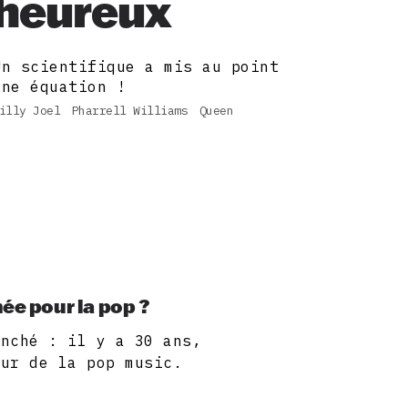
heureux
Un scientifique a mis au point
une équation !
illy Joel
Pharrell Williams
Queen
ée pour la pop ?
anché : il y a 30 ans,
eur de la pop music.