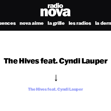
uences
nova aime
la grille
les radios
la der
The Hives feat. Cyndi Lauper
The Hives feat. Cyndi Lauper