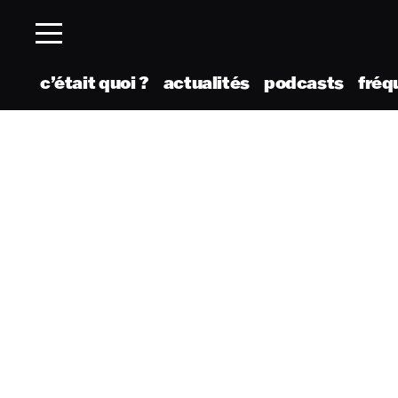
c’était quoi ?
actualités
podcasts
fréq