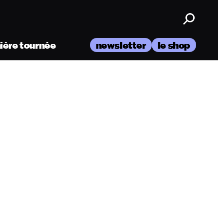
nière tournée
newsletter
le shop