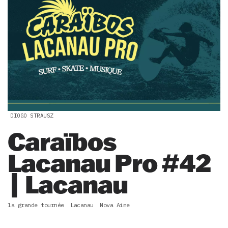
DIOGO STRAUSZ
Caraïbos
Lacanau Pro #42
| Lacanau
la grande tournée
Lacanau
Nova Aime