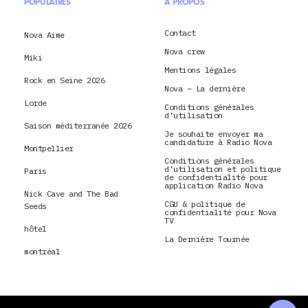
POPULAIRES
À PROPOS
Contact
Nova Aime
Nova crew
Miki
Mentions légales
Rock en Seine 2026
Nova – La dernière
Lorde
Conditions générales
d’utilisation
Saison méditerranée 2026
Je souhaite envoyer ma
candidature à Radio Nova
Montpellier
Conditions générales
d’utilisation et politique
Paris
de confidentialité pour
application Radio Nova
Nick Cave and The Bad
CGU & politique de
Seeds
confidentialité pour Nova
TV
hôtel
La Dernière Tournée
montréal