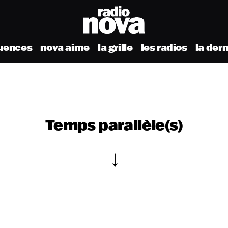
uences
nova aime
la grille
les radios
la der
Temps parallèle(s)