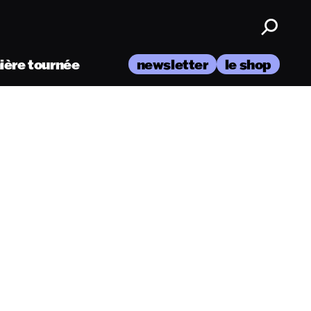
nière tournée
newsletter
le shop