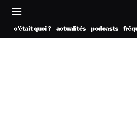
c’était quoi ?
actualités
podcasts
fréq