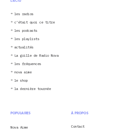
L'ACTU
les radios
c’était quoi ce titre
les podcasts
les playlists
actualités
La grille de Radio Nova
les fréquences
nova aime
le shop
la dernière tournée
POPULAIRES
À PROPOS
Contact
Nova Aime