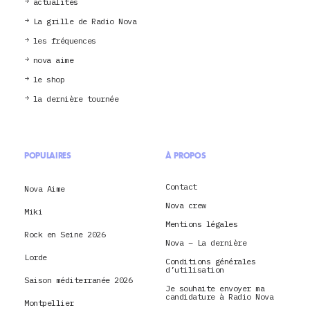
actualités
La grille de Radio Nova
les fréquences
nova aime
le shop
la dernière tournée
POPULAIRES
À PROPOS
Contact
Nova Aime
Nova crew
Miki
Mentions légales
Rock en Seine 2026
Nova – La dernière
Lorde
Conditions générales
d’utilisation
Saison méditerranée 2026
Je souhaite envoyer ma
candidature à Radio Nova
Montpellier