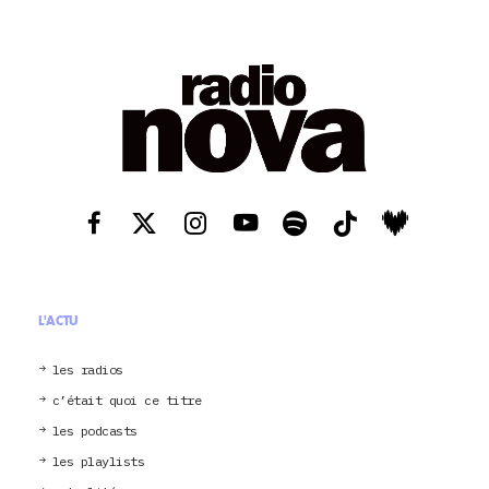
L'ACTU
les radios
c’était quoi ce titre
les podcasts
les playlists