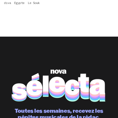
diva
Egypte
Le Souk
Toutes les semaines, recevez les
pépites musicales de la rédac.