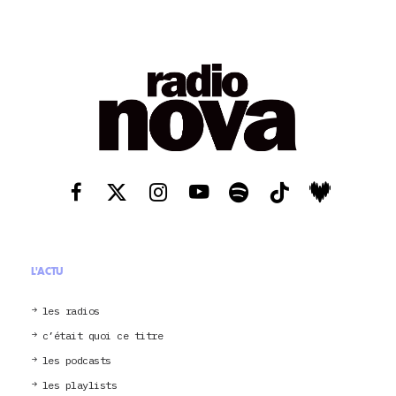
L'ACTU
les radios
c’était quoi ce titre
les podcasts
les playlists