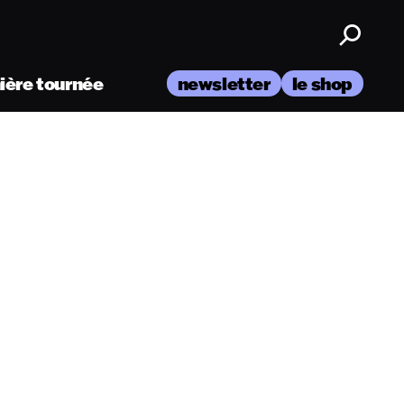
nière tournée
newsletter
le shop