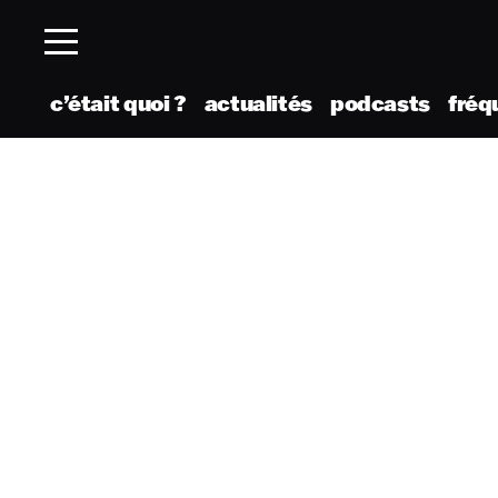
c’était quoi ?
actualités
podcasts
fréq