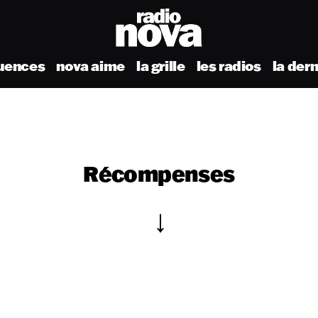
uences
nova aime
la grille
les radios
la der
Récompenses