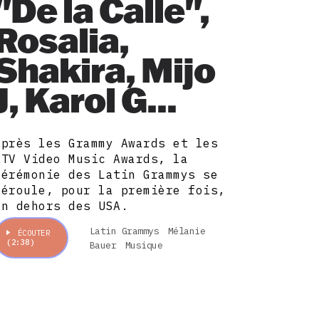
"De la Calle",
Rosalia,
Shakira, Mijo
J, Karol G...
Après les Grammy Awards et les
MTV Video Music Awards, la
cérémonie des Latin Grammys se
déroule, pour la première fois,
en dehors des USA.
Latin Grammys
Mélanie
ÉCOUTER
(2:38)
Bauer
Musique