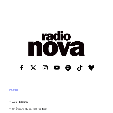
L'ACTU
les radios
c’était quoi ce titre