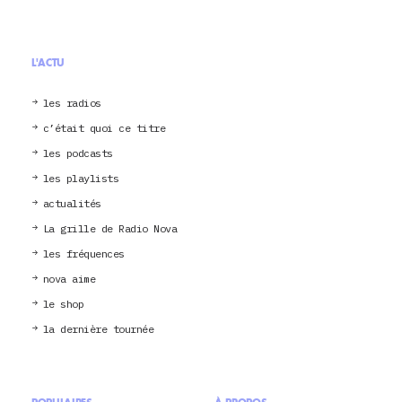
L'ACTU
les radios
c’était quoi ce titre
les podcasts
les playlists
actualités
La grille de Radio Nova
les fréquences
nova aime
le shop
la dernière tournée