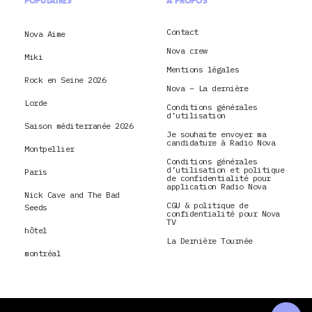
POPULAIRES
À PROPOS
Contact
Nova Aime
Nova crew
Miki
Mentions légales
Rock en Seine 2026
Nova – La dernière
Lorde
Conditions générales
d’utilisation
Saison méditerranée 2026
Je souhaite envoyer ma
candidature à Radio Nova
Montpellier
Conditions générales
d’utilisation et politique
Paris
de confidentialité pour
application Radio Nova
Nick Cave and The Bad
CGU & politique de
Seeds
confidentialité pour Nova
TV
hôtel
La Dernière Tournée
montréal