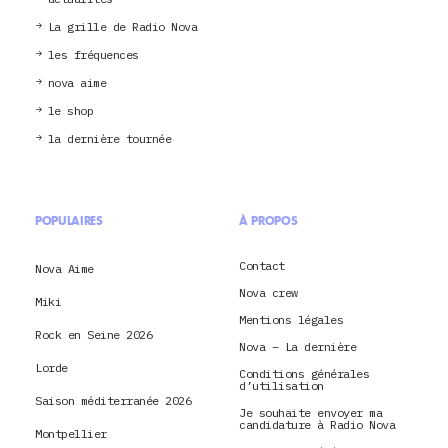
La grille de Radio Nova
les fréquences
nova aime
le shop
la dernière tournée
POPULAIRES
À PROPOS
Contact
Nova Aime
Nova crew
Miki
Mentions légales
Rock en Seine 2026
Nova – La dernière
Lorde
Conditions générales
d’utilisation
Saison méditerranée 2026
Je souhaite envoyer ma
candidature à Radio Nova
Montpellier