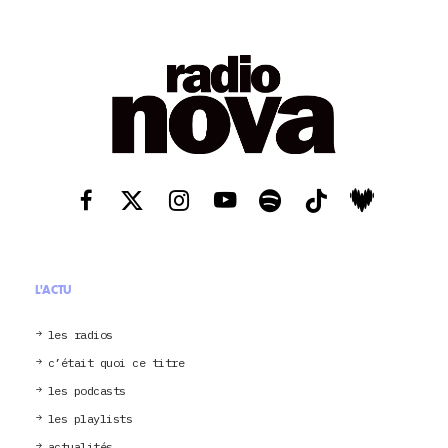
L'ACTU
les radios
c’était quoi ce titre
les podcasts
les playlists
actualités