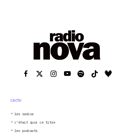
L'ACTU
les radios
c’était quoi ce titre
les podcasts