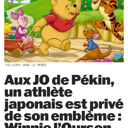
AILLEURS DANS LE MONDE
Aux JO de Pékin,
un athlète
japonais est privé
de son emblème :
Winnie l’Ourson