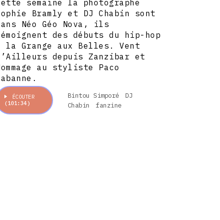
Cette semaine la photographe
Sophie Bramly et DJ Chabin sont
dans Néo Géo Nova, ils
témoignent des débuts du hip-hop
à la Grange aux Belles. Vent
d’Ailleurs depuis Zanzibar et
Hommage au styliste Paco
Rabanne.
Bintou Simporé
DJ
ÉCOUTER
(101:34)
Chabin
fanzine