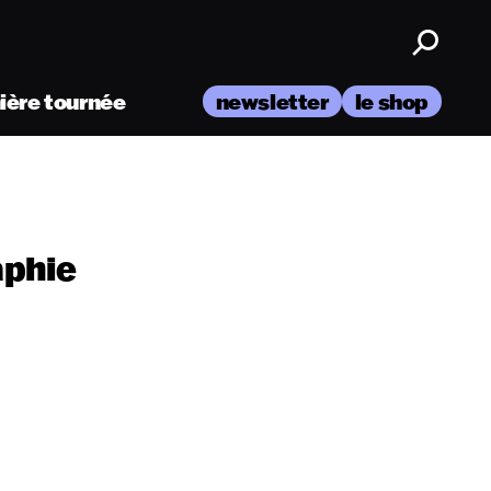
nière tournée
newsletter
le shop
aphie