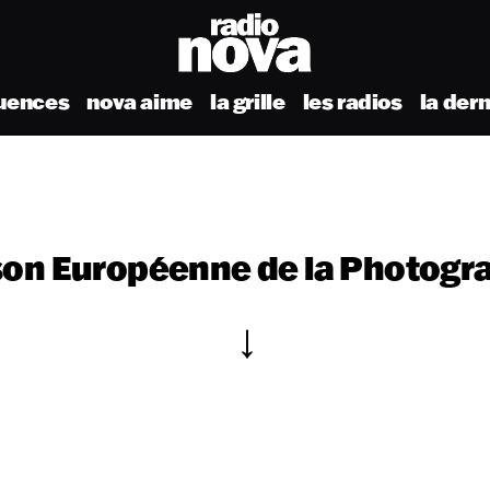
uences
nova aime
la grille
les radios
la der
on Européenne de la Photogr