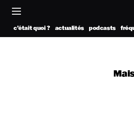
c’était quoi ?
actualités
podcasts
fréq
Mais