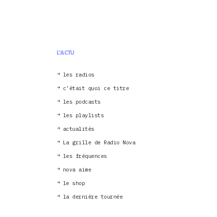
L'ACTU
les radios
c’était quoi ce titre
les podcasts
les playlists
actualités
La grille de Radio Nova
les fréquences
nova aime
le shop
la dernière tournée