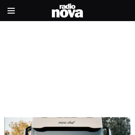
Les vies qu'on mène Photographier la
France