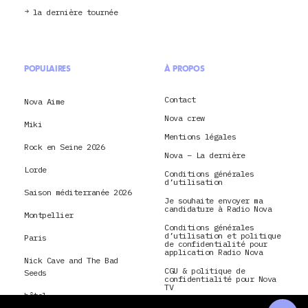
la dernière tournée
POPULAIRES
À PROPOS
Contact
Nova Aime
Nova crew
Miki
Mentions légales
Rock en Seine 2026
Nova – La dernière
Lorde
Conditions générales
d’utilisation
Saison méditerranée 2026
Je souhaite envoyer ma
candidature à Radio Nova
Montpellier
Conditions générales
d’utilisation et politique
Paris
de confidentialité pour
application Radio Nova
Nick Cave and The Bad
CGU & politique de
Seeds
confidentialité pour Nova
TV
hôtel
La Dernière Tournée