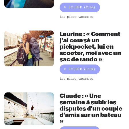
ÉCOUTER
(2:36)
Les pires vacances
Laurine : « Comment
j’ai coursé un
pickpocket, lui en
scooter, moi avec un
sac de rando »
ÉCOUTER
(3:09)
Les pires vacances
Claude : « Une
semaine à subir les
disputes d'un couple
d'amis sur un bateau
»