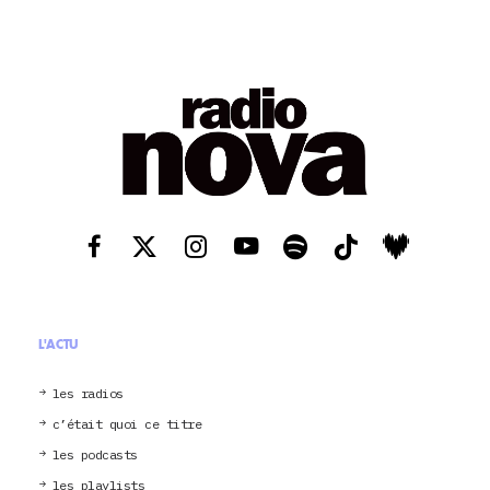
L'ACTU
les radios
c’était quoi ce titre
les podcasts
les playlists