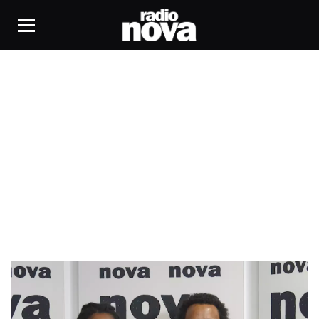
Léopold Sédar Senghor