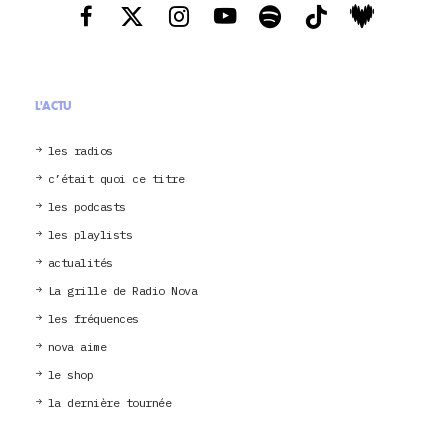
L'ACTU
les radios
c’était quoi ce titre
les podcasts
les playlists
actualités
La grille de Radio Nova
les fréquences
nova aime
le shop
la dernière tournée