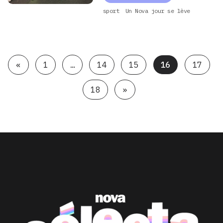
sport
Un Nova jour se lève
«
1
…
14
15
16
17
18
»