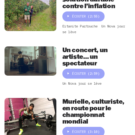
contre l’inflation
ÉCOUTER
(2:55)
Eitanite Partouche
Un Nova jour
se lève
Un concert, un
artiste… un
spectateur
ÉCOUTER
(2:59)
Un Nova jour se lève
Murielle, culturiste,
en route pour le
championnat
mondial
ÉCOUTER
(3:10)