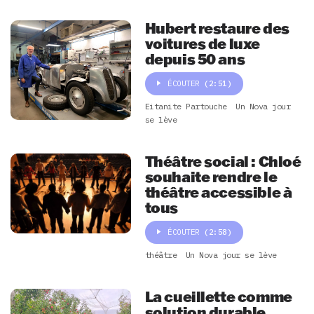
Hubert restaure des
voitures de luxe
depuis 50 ans
ÉCOUTER
(2:51)
Eitanite Partouche
Un Nova jour
se lève
Théâtre social : Chloé
souhaite rendre le
théâtre accessible à
tous
ÉCOUTER
(2:58)
théâtre
Un Nova jour se lève
La cueillette comme
solution durable