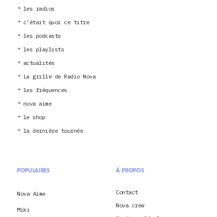
les radios
c’était quoi ce titre
les podcasts
les playlists
actualités
La grille de Radio Nova
les fréquences
nova aime
le shop
la dernière tournée
POPULAIRES
À PROPOS
Contact
Nova Aime
Nova crew
Miki