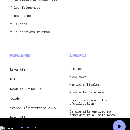
les fréquences
nova aime
le shop
la dernière tournée
POPULAIRES
À PROPOS
Contact
Nova Aime
Nova crew
Miki
Mentions légales
Rock en Seine 2026
Nova – La dernière
Lorde
Conditions générales
d’utilisation
Saison méditerranée 2026
Je souhaite envoyer ma
candidature à Radio Nova
Montpellier
Conditions générales
d’utilisation et politique
Paris
En direct
de confidentialité pour