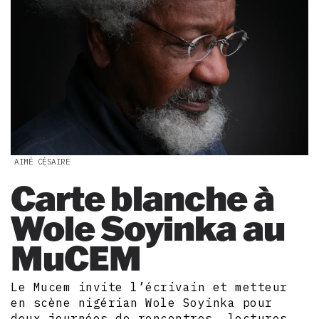
AIMÉ CÉSAIRE
Carte blanche à
Wole Soyinka au
MuCEM
Le Mucem invite l’écrivain et metteur
en scène nigérian Wole Soyinka pour
deux journées de rencontres, lectures