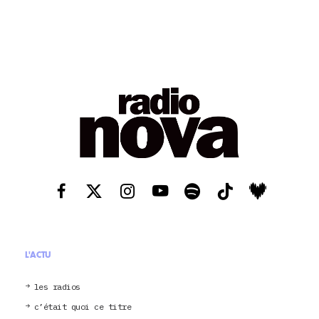
L'ACTU
les radios
c’était quoi ce titre