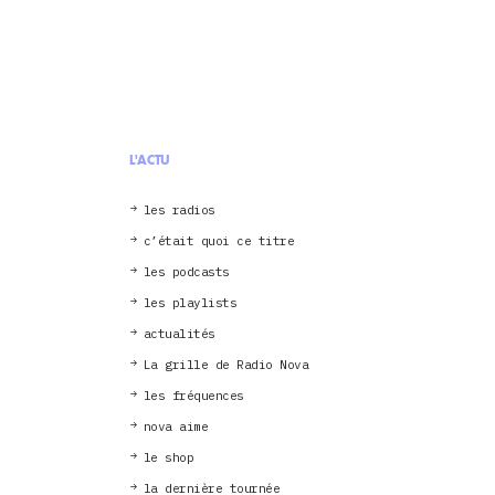
L'ACTU
les radios
c’était quoi ce titre
les podcasts
les playlists
actualités
La grille de Radio Nova
les fréquences
nova aime
le shop
la dernière tournée