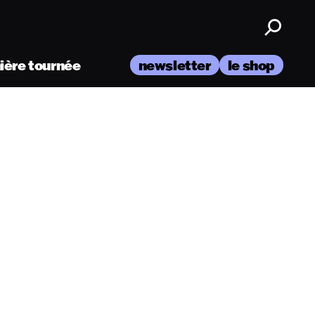
nière tournée
newsletter
le shop