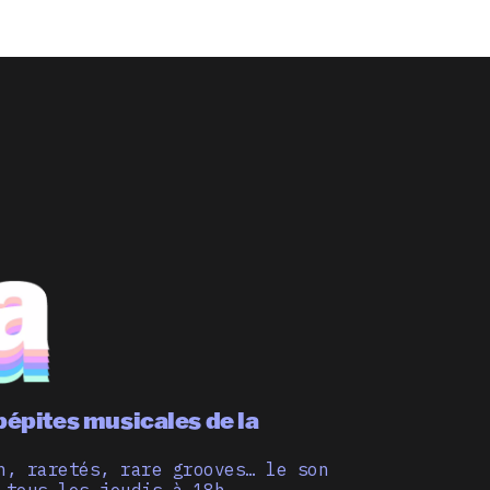
pépites musicales de la
n, raretés, rare grooves… le son
 tous les jeudis à 18h.