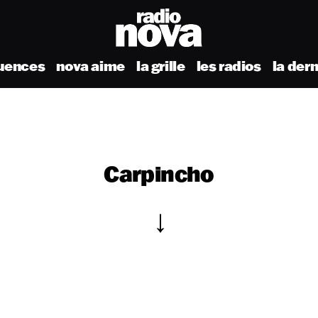
uences
nova aime
la grille
les radios
la der
Carpincho