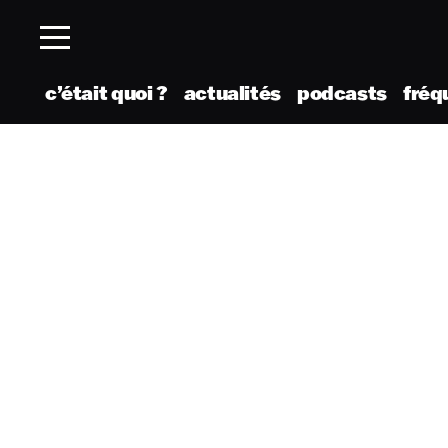
c’était quoi ?
actualités
podcasts
fréq