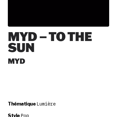
MYD – TO THE
SUN
MYD
Lumière
Thématique
Pop
Style