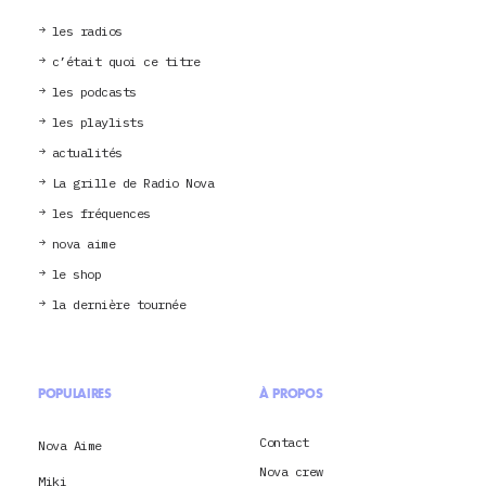
les radios
c’était quoi ce titre
les podcasts
les playlists
actualités
La grille de Radio Nova
les fréquences
nova aime
le shop
la dernière tournée
POPULAIRES
À PROPOS
Contact
Nova Aime
Nova crew
Miki